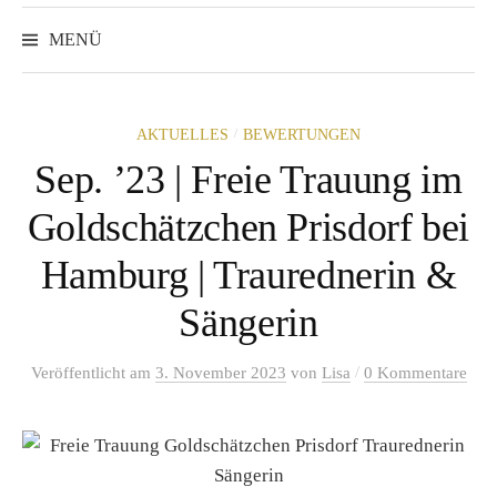
Suchen
nach:
MENÜ
/
AKTUELLES
BEWERTUNGEN
Sep. ’23 | Freie Trauung im
Goldschätzchen Prisdorf bei
Hamburg | Traurednerin &
Sängerin
/
Veröffentlicht
am
3. November 2023
von
Lisa
0 Kommentare