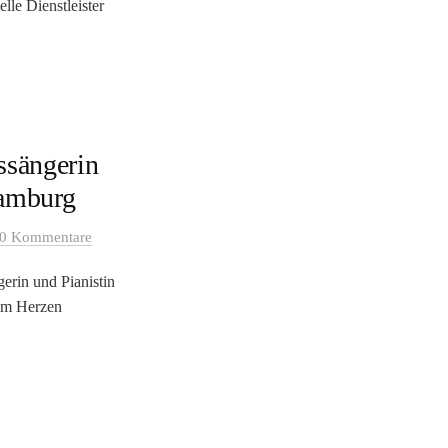
lle Dienstleister
tssängerin
Hamburg
0 Kommentare
erin und Pianistin
 im Herzen