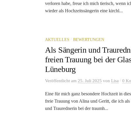
verloren habe, freue ich mich tierisch, wenn 
wieder als Hochzeitssängerin eine kirchl...
/
AKTUELLES
BEWERTUNGEN
Als Sängerin und Trauredn
freien Trauung bei der Gla
Lüneburg
/
Veröffentlicht
am
25. Juli 2025
von
Lisa
0 K
Eine für mich ganz besondere Hochzeit in die
freie Trauung von Alina und Geritt, die ich al
und Traurednerin bei der traumh...