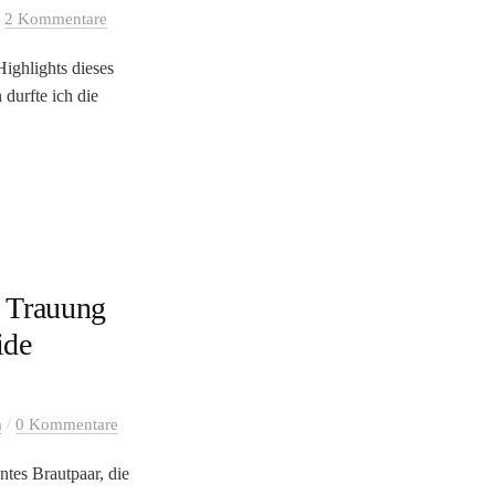
/
2 Kommentare
ighlights dieses
 durfte ich die
e Trauung
ide
/
a
0 Kommentare
ntes Brautpaar, die