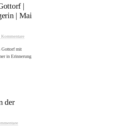
ottorf |
erin | Mai
 Kommentare
 Gottorf mit
mer in Erinnerung
n der
ommentare