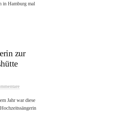
ich in Hamburg mal
erin zur
shütte
ommentare
sem Jahr war diese
s Hochzeitssängerin