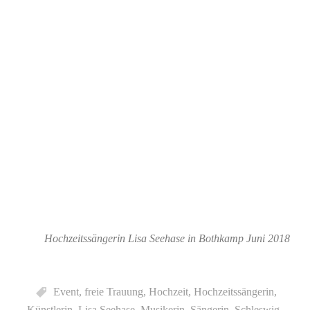
Hochzeitssängerin Lisa Seehase in Bothkamp Juni 2018
Event
,
freie Trauung
,
Hochzeit
,
Hochzeitssängerin
,
Künstlerin
,
Lisa Seehase
,
Musikerin
,
Sängerin
,
Schleswig-